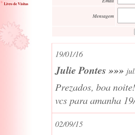
Email
Livro de Visitas
Mensagem
19/01/16
Julie Pontes »»»
ju
Prezados, boa noite!
vcs para amanha 19/
02/09/15