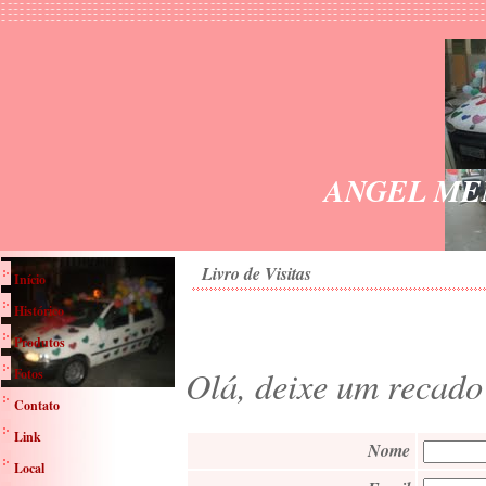
ANGEL ME
Livro de Visitas
Início
Histórico
Produtos
Olá, deixe um recado 
Fotos
Contato
Link
Nome
Local